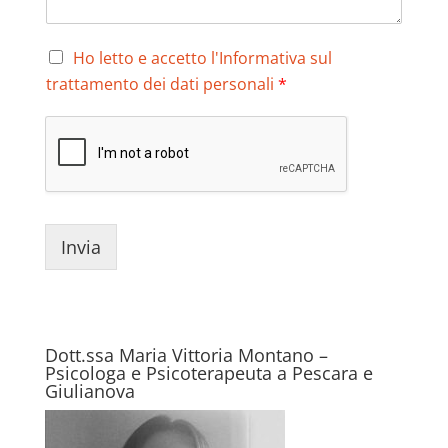
n
*
t
o
P
Ho letto e accetto l'Informativa sul
o
r
trattamento dei dati personali
*
m
i
e
v
s
a
s
c
a
y
g
*
g
i
Invia
o
*
Dott.ssa Maria Vittoria Montano –
Psicologa e Psicoterapeuta a Pescara e
Giulianova