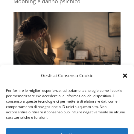
Mobbing e danno psichico
Gestisci Consenso Cookie
Danno psichico: che cos’è e quando può
Per fornire le migliori esperienze, utilizziamo tecnologie come i cookie
per memorizzare e/o accedere alle informazioni del dispositivo. Il
essere riconosciuto
consenso a queste tecnologie ci permetterà di elaborare dati come il
comportamento di navigazione o ID unici su questo sito. Non
acconsentire o ritirare il consenso può influire negativamente su alcune
caratteristiche e funzioni.