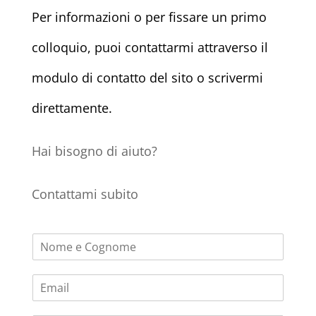
Per informazioni o per fissare un primo
colloquio, puoi contattarmi attraverso il
modulo di contatto del sito o scrivermi
direttamente.
Hai bisogno di aiuto?
Contattami subito‌
N
o
m
E
e
m
*
a